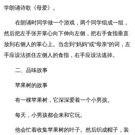
学朗诵诗歌《母爱》。
在朗诵时同学做一个游戏，两个同学组成一组，
然后把左手张开掌心向下伸向左侧，把右手食指垂直
放到右侧人的掌心上。当念到"妈妈"或"母亲"的词，左
手应设法抓住左侧人的食指，右手应设法逃掉。
二、品味故事
苹果树的故事
有一棵苹果树，它深深爱着一个小男孩。
每天，小男孩都会来和它玩。
他会忙着收集苹果树的叶子。然后织成帽子，装