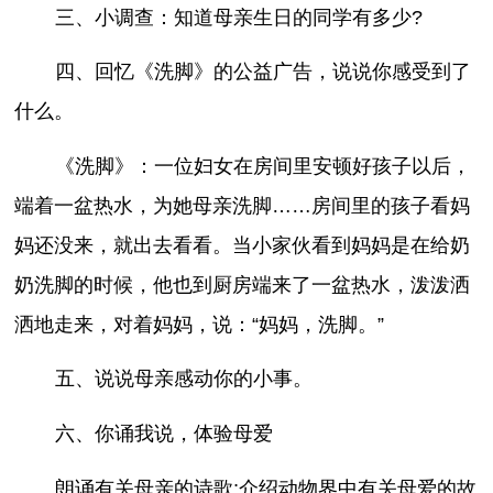
三、小调查：知道母亲生日的同学有多少?
四、回忆《洗脚》的公益广告，说说你感受到了
什么。
《洗脚》：一位妇女在房间里安顿好孩子以后，
端着一盆热水，为她母亲洗脚……房间里的孩子看妈
妈还没来，就出去看看。当小家伙看到妈妈是在给奶
奶洗脚的时候，他也到厨房端来了一盆热水，泼泼洒
洒地走来，对着妈妈，说：“妈妈，洗脚。”
五、说说母亲感动你的小事。
六、你诵我说，体验母爱
朗诵有关母亲的诗歌;介绍动物界中有关母爱的故