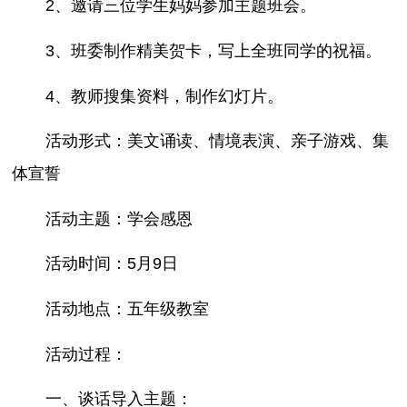
2、邀请三位学生妈妈参加主题班会。
3、班委制作精美贺卡，写上全班同学的祝福。
4、教师搜集资料，制作幻灯片。
活动形式：美文诵读、情境表演、亲子游戏、集
体宣誓
活动主题：学会感恩
活动时间：5月9日
活动地点：五年级教室
活动过程：
一、谈话导入主题：