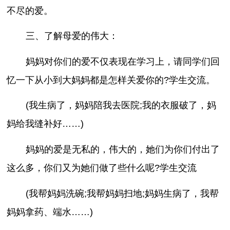
不尽的爱。
三、了解母爱的伟大：
妈妈对你们的爱不仅表现在学习上，请同学们回
忆一下从小到大妈妈都是怎样关爱你的?学生交流。
(我生病了，妈妈陪我去医院;我的衣服破了，妈
妈给我缝补好……)
妈妈的爱是无私的，伟大的，她们为你们付出了
这么多，你们又为她们做了些什么呢?学生交流
(我帮妈妈洗碗;我帮妈妈扫地;妈妈生病了，我帮
妈妈拿药、端水……)