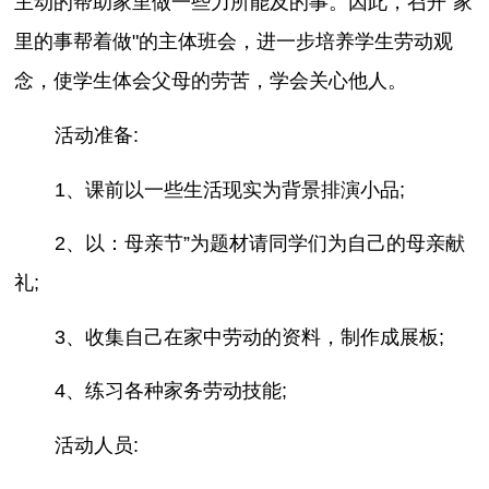
主动的帮助家里做一些力所能及的事。因此，召开"家
里的事帮着做"的主体班会，进一步培养学生劳动观
念，使学生体会父母的劳苦，学会关心他人。
活动准备:
1、课前以一些生活现实为背景排演小品;
2、以：母亲节”为题材请同学们为自己的母亲献
礼;
3、收集自己在家中劳动的资料，制作成展板;
4、练习各种家务劳动技能;
活动人员: