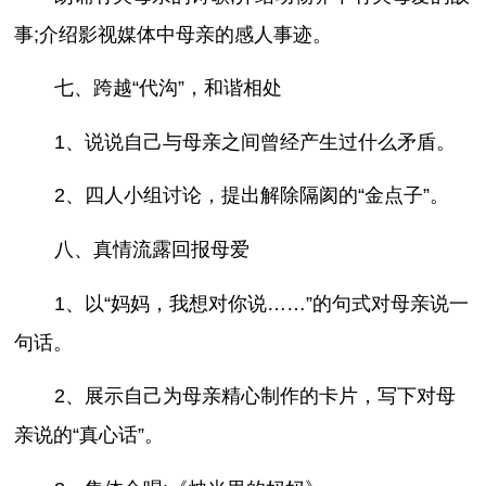
事;介绍影视媒体中母亲的感人事迹。
七、跨越“代沟”，和谐相处
1、说说自己与母亲之间曾经产生过什么矛盾。
2、四人小组讨论，提出解除隔阂的“金点子”。
八、真情流露回报母爱
1、以“妈妈，我想对你说……”的句式对母亲说一
句话。
2、展示自己为母亲精心制作的卡片，写下对母
亲说的“真心话”。