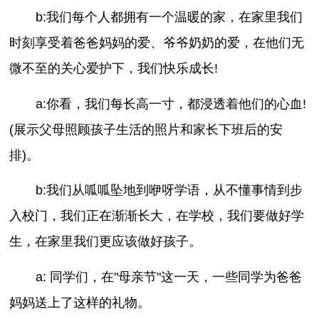
b:我们每个人都拥有一个温暖的家，在家里我们
时刻享受着爸爸妈妈的爱、爷爷奶奶的爱，在他们无
微不至的关心爱护下，我们快乐成长!
a:你看，我们每长高一寸，都浸透着他们的心血!
(展示父母照顾孩子生活的照片和家长下班后的安
排)。
b:我们从呱呱坠地到咿呀学语，从不懂事情到步
入校门，我们正在渐渐长大，在学校，我们要做好学
生，在家里我们更应该做好孩子。
a: 同学们，在"母亲节"这一天，一些同学为爸爸
妈妈送上了这样的礼物。