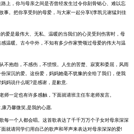
道路上，你与母亲之间是否曾经发生过令你刻骨铭心、难以忘
故事。把你享受到的母爱，与大家一起分享!(李凯元谢猛刘佳
母亲的爱是最伟大、无私、温暖的当我们的心灵受到伤害时，母
倍感温暖。古今中外，不知有多少作家赞颂过母爱的伟大与温
她从不抱怨，不感伤，不愤恨。人生的苦楚、寂寞和委屈，风雨
一份深沉的爱。这份爱，妈妈她毫不犹豫的全给了我们，使我
妈妈说什么呢?是感谢，是歉意.
想老师一定也有许多感触，下面就请班主任车老师发言。
,康乃馨微笑,是我的心愿.
首歌每一个人都会唱。这首歌表达了千千万万个子女对母亲深深
面就请同学们用自己的歌声和琴声来表达对母亲深深的爱!