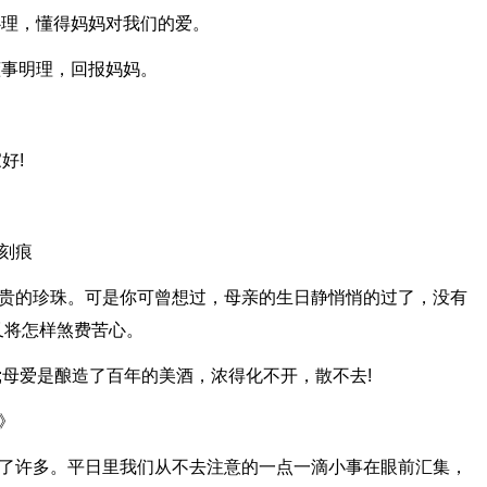
心理，懂得妈妈对我们的爱。
懂事明理，回报妈妈。
好!
的刻痕
名贵的珍珠。可是你可曾想过，母亲的生日静悄悄的过了，没有
又将怎样煞费苦心。
;母爱是酿造了百年的美酒，浓得化不开，散不去!
》
大了许多。平日里我们从不去注意的一点一滴小事在眼前汇集，