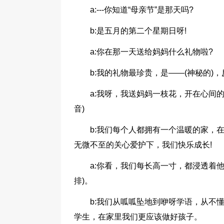
a:---你知道“母亲节”是那天吗?
b:是五月的第二个星期日呀!
a:你在那一天送给妈妈什么礼物啦?
b:我的礼物最珍贵，是――(神秘的)，
a:我呀，我送妈妈一枝花，开在心间
音)
b:我们每个人都拥有一个温暖的家，
无微不至的关心爱护下，我们快乐成长!
a:你看，我们每长高一寸，都浸透着
排)。
b:我们从呱呱坠地到咿呀学语，从不
学生，在家里我们更应该做好孩子。