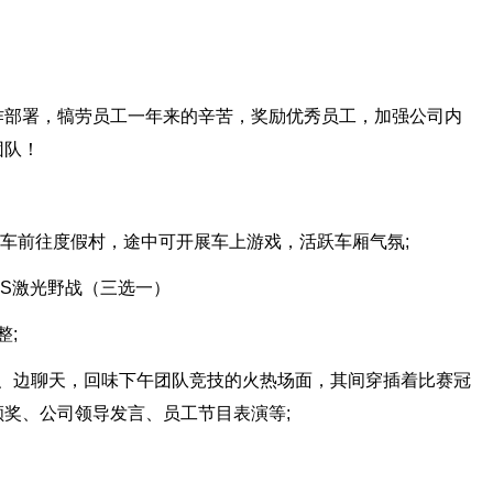
作部署，犒劳员工一年来的辛苦，奖励优秀员工，加强公司内
团队！
发;乘车前往度假村，途中可开展车上游戏，活跃车厢气氛;
/CS激光野战（三选一）
整;
用餐、边聊天，回味下午团队竞技的火热场面，其间穿插着比赛冠
奖、公司领导发言、员工节目表演等;