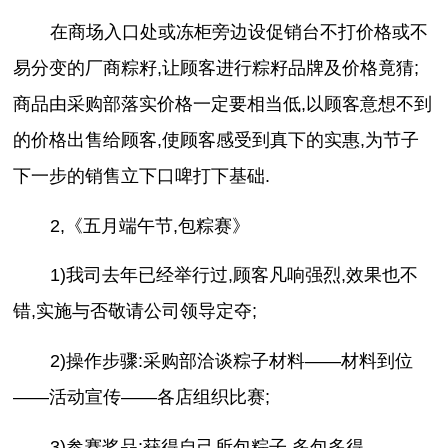
在商场入口处或冻柜旁边设促销台不打价格或不
易分变的厂商粽籽,让顾客进行粽籽品牌及价格竟猜;
商品由采购部落实价格一定要相当低,以顾客意想不到
的价格出售给顾客,使顾客感受到真下的实惠,为节子
下一步的销售立下口啤打下基础.
2,《五月端午节,包粽赛》
1)我司去年已经举行过,顾客凡响强烈,效果也不
错,实施与否敬请公司领导定夺;
2)操作步骤:采购部洽谈粽子材料——材料到位
——活动宣传——各店组织比赛;
3)参赛奖品:获得自己所包粽子,多包多得.