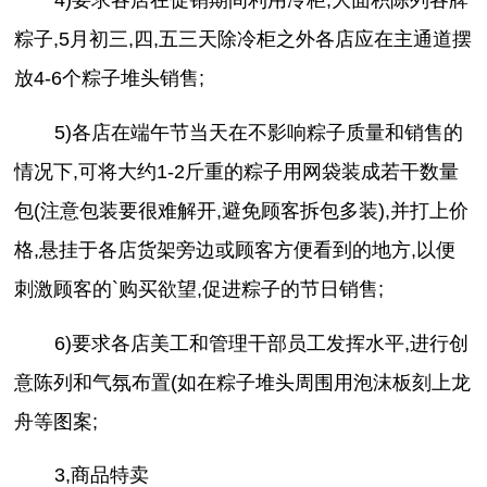
4)要求各店在促销期间利用冷柜,大面积陈列各牌
粽子,5月初三,四,五三天除冷柜之外各店应在主通道摆
放4-6个粽子堆头销售;
5)各店在端午节当天在不影响粽子质量和销售的
情况下,可将大约1-2斤重的粽子用网袋装成若干数量
包(注意包装要很难解开,避免顾客拆包多装),并打上价
格,悬挂于各店货架旁边或顾客方便看到的地方,以便
刺激顾客的`购买欲望,促进粽子的节日销售;
6)要求各店美工和管理干部员工发挥水平,进行创
意陈列和气氛布置(如在粽子堆头周围用泡沫板刻上龙
舟等图案;
3,商品特卖