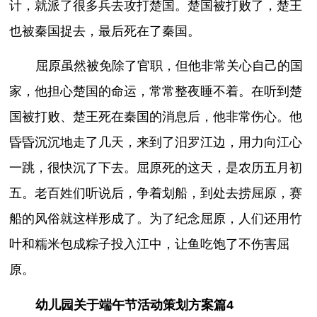
计，就派了很多兵去攻打楚国。楚国被打败了，楚王
也被秦国捉去，最后死在了秦国。
屈原虽然被免除了官职，但他非常关心自己的国
家，他担心楚国的命运，常常整夜睡不着。在听到楚
国被打败、楚王死在秦国的消息后，他非常伤心。他
昏昏沉沉地走了几天，来到了汨罗江边，用力向江心
一跳，很快沉了下去。屈原死的这天，是农历五月初
五。老百姓们听说后，争着划船，到处去捞屈原，赛
船的风俗就这样形成了。为了纪念屈原，人们还用竹
叶和糯米包成粽子投入江中，让鱼吃饱了不伤害屈
原。
幼儿园关于端午节活动策划方案篇4