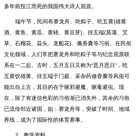
多年前投江而死的我国伟大诗人屈原。
端午节，民间有赛龙舟、吃粽子、吃五黄(雄黄
酒、黄鱼、黄瓜、黄鳝、黄豆芽)、挂五端(菖蒲、艾
草、石榴花、蒜头、龙船花)、佩香囊等习俗。在民俗
文化领域，人们常把赛龙舟和吃粽子等与纪念屈原联
系在一二起。古时，五月五日又称为“恶月恶日”，吃
五黄饮雄黄、挂五端于门庭、采杂药做香囊等风俗可
能出自上古，其目的在于驱邪避魔、驱毒避虫。现
在，除了有迷信色彩的习俗渐已消失外，其余的习俗
已流传邻近诸国，如：赛龙舟等，突破了时间、地域
界线，成为了国际性的体育赛事。
2、教学资料。