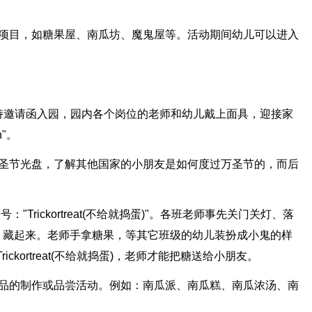
动项目，如糖果屋、南瓜坊、魔鬼屋等。活动期间幼儿可以进入
面具持邀请函入园，园内各个岗位的老师和幼儿戴上面具，迎接家
n"。
万圣节光盘，了解其他国家的小朋友是如何度过万圣节的，而后
"Trickortreat(不给就捣蛋)"。各班老师事先关门关灯、落
，藏起来。老师手拿糖果，等其它班级的幼儿装扮成小鬼的样
ckortreat(不给就捣蛋)，老师才能把糖送给小朋友。
食品的制作或品尝活动。例如：南瓜派、南瓜糕、南瓜浓汤、南