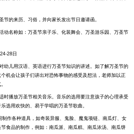
万圣节的来历、习俗，并向家长发出节日邀请函。
。活动名称如：万圣节亲子乐、化装舞会、万圣游乐园、万圣节
4-28日
，对幼儿用汉语、英语进行万圣节知识的讲述。如了解万圣节的
这个机会让孩子们讲出对恐怖事物的感受及想法，老师加以正
气。
以适时播放万圣节相关音乐。音乐的选用要注意孩子的心理承受
音乐选用欢快的、易于学唱的万圣节歌曲。
共同制作各种道具，如奇装异服、鬼脸、魔鬼项链、南瓜灯、女
圣节食品的制作，例如：南瓜派、南瓜糕、南瓜浓汤、南瓜饼