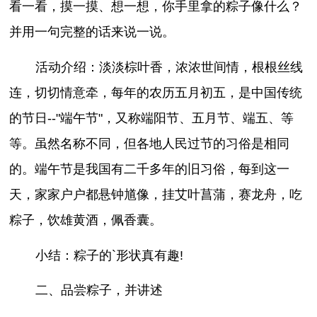
看一看，摸一摸、想一想，你手里拿的粽子像什么？
并用一句完整的话来说一说。
活动介绍：淡淡棕叶香，浓浓世间情，根根丝线
连，切切情意牵，每年的农历五月初五，是中国传统
的节日--"端午节"，又称端阳节、五月节、端五、等
等。虽然名称不同，但各地人民过节的习俗是相同
的。端午节是我国有二千多年的旧习俗，每到这一
天，家家户户都悬钟馗像，挂艾叶菖蒲，赛龙舟，吃
粽子，饮雄黄酒，佩香囊。
小结：粽子的`形状真有趣!
二、品尝粽子，并讲述