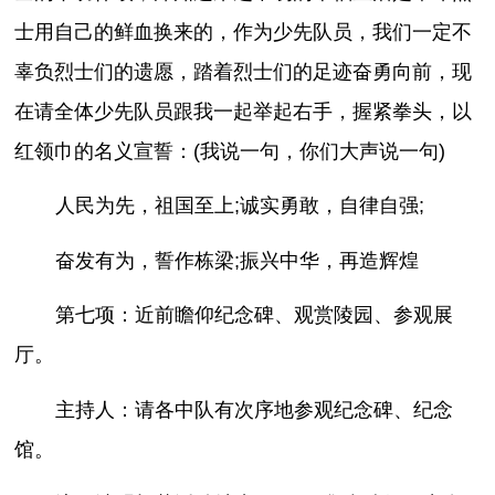
士用自己的鲜血换来的，作为少先队员，我们一定不
辜负烈士们的遗愿，踏着烈士们的足迹奋勇向前，现
在请全体少先队员跟我一起举起右手，握紧拳头，以
红领巾的名义宣誓：(我说一句，你们大声说一句)
人民为先，祖国至上;诚实勇敢，自律自强;
奋发有为，誓作栋梁;振兴中华，再造辉煌
第七项：近前瞻仰纪念碑、观赏陵园、参观展
厅。
主持人：请各中队有次序地参观纪念碑、纪念
馆。