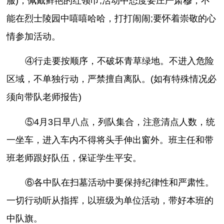
服)，佩戴鲜艳的红领巾;活动中态度要庄严肃穆，不
能在烈士陵园中嘻嘻哈哈，打打闹闹;要怀着崇敬的心
情参加活动。
④行走要按顺序，不破坏青草绿地。不进入危险
区域，不单独行动，严禁擅自离队。(如有特殊情况必
须向带队老师报告)
⑤4月3日早八点，列队集合，注意清点人数，统
一坐车，进入车内不得将头手伸出窗外。班主任和带
班老师跟好队伍，保证学生平安。
⑥各中队在扫墓活动中要保持纪律性和严肃性。
一切行动听从指挥，以班级为单位活动，带好本班的
中队旗。