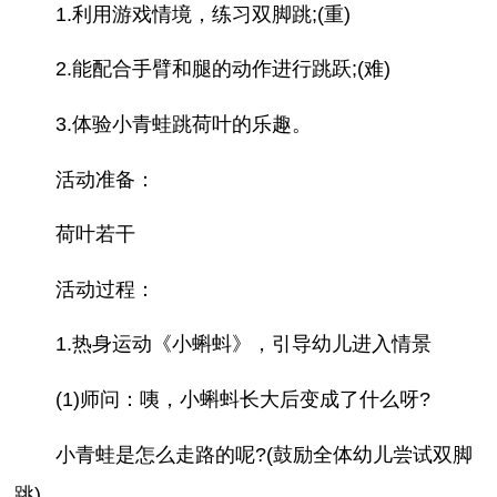
1.利用游戏情境，练习双脚跳;(重)
2.能配合手臂和腿的动作进行跳跃;(难)
3.体验小青蛙跳荷叶的乐趣。
活动准备：
荷叶若干
活动过程：
1.热身运动《小蝌蚪》，引导幼儿进入情景
(1)师问：咦，小蝌蚪长大后变成了什么呀?
小青蛙是怎么走路的呢?(鼓励全体幼儿尝试双脚
跳)