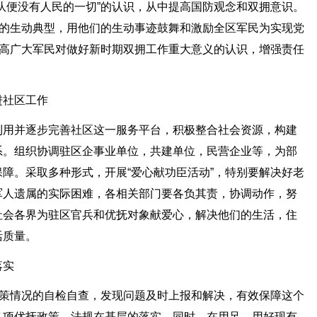
队便没有人民的一切”的认识，从中提高国防观念和双拥意识。
”的生动典型，用他们的生动事迹鼓舞和激励全区军民为实现党
提高广大军民对做好新时期双拥工作重大意义的认识，增强责任
进社区工作
利用并逐步完善社区这一服务平台，积极整合社会资源，构建
系。组织协调驻区企事业单位，共建单位，民营企业等，为部
障。采取多种形式，开展“爱心献功臣活动”，特别要解决好老
军人遗属的实际困难，各相关部门要各负其责，协调动作，努
社会各界为驻区官兵和优抚对象献爱心，解决他们的生活，住
活质量。
落实
政策情况的自检自查，发现问题及时上报和解决，有效保障这个
各项优抚政策，法规在基层的落实。同时，在用足，用好现有