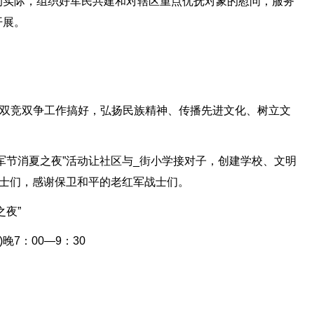
的实际，组织好军民共建和对辖区重点优抚对象的慰问，服务
开展。
把双竞双争工作搞好，弘扬民族精神、传播先进文化、树立文
军节消夏之夜”活动让社区与_街小学接对子，创建学校、文明
战士们，感谢保卫和平的老红军战士们。
之夜”
晚7：00—9：30