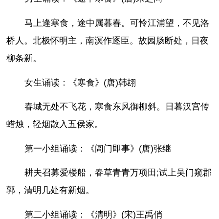
马上逢寒食，途中属暮春。可怜江浦望，不见洛
桥人。北极怀明主，南溟作逐臣。故园肠断处，日夜
柳条新。
女生诵读：《寒食》(唐)韩翃
春城无处不飞花，寒食东风御柳斜。日暮汉宫传
蜡烛，轻烟散入五侯家。
第一小组诵读：《闾门即事》(唐)张继
耕夫召募爱楼船，春草青青万项田;试上吴门窥郡
郭，清明几处有新烟。
第二小组诵读：《清明》(宋)王禹俏