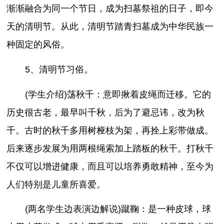
渐渐融合为同一个节日，成为扫墓祭祖的日子，即今
天的清明节。从此，清明节踏青扫墓成为中华民族一
种固定的风俗。
5、清明节习俗。
(学生介绍)荡秋千：意即揪着皮绳而迁移。它的
历史很古老，最早叫千秋，后为了避忌讳，改为秋
千。古时的秋千多用树桠枝为架，再拴上彩带做成。
后来逐步发展为用两根绳索加上踏板的秋千。打秋千
不仅可以增进健康，而且可以培养勇敢精神，至今为
人们特别是儿童所喜爱。
(两名学生边表演边解说)蹴鞠：是一种皮球，球