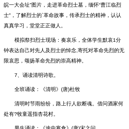
皖一大会址”图片，走进革命烈士墓，缅怀“曹江临烈
士”，了解烈士的`革命故事，传承烈士的精神，认认
真真学习，堂堂正正做人。
模拟祭扫烈士现场：奏哀乐，全体学生默哀1分
钟表达自己对先人及烈士的悼念,寄托对革命先烈的无
限哀思，颂扬革命先烈的崇高精神。
7、诵读清明诗歌。
全班诵读：《清明》(唐)杜牧
清明时节雨纷纷，路上行人欲断魂。借问酒家何
处有?牧童遥指杏花村。
男生诵读：《途中寒食》(唐)宋之问