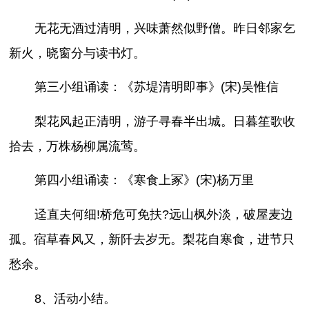
无花无酒过清明，兴味萧然似野僧。昨日邻家乞
新火，晓窗分与读书灯。
第三小组诵读：《苏堤清明即事》(宋)吴惟信
梨花风起正清明，游子寻春半出城。日暮笙歌收
拾去，万株杨柳属流莺。
第四小组诵读：《寒食上冢》(宋)杨万里
迳直夫何细!桥危可免扶?远山枫外淡，破屋麦边
孤。宿草春风又，新阡去岁无。梨花自寒食，进节只
愁余。
8、活动小结。