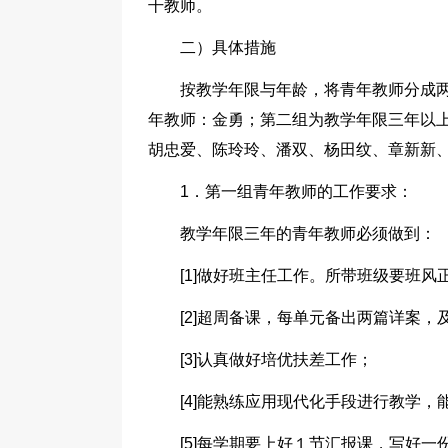
干教师。
二）具体措施
按教学年限与年龄，将青年教师分成
年教师：金勇；第二组为教学年限三年以上
胡忠爱、陈玲玲、潘双、杨田纹、章新新
1．第一组青年教师的工作要求：
教学年限三年的青年教师必须做到：
[1]做好班主任工作。所带班级要班
[2]超周备课，每单元备出两篇详案，
[3]认真做好培优扶差工作；
[4]能熟练应用现代化手段进行教学
[5]每学期要上好１节汇报课，写好一