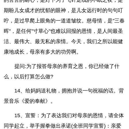
的苦苦的耐心，是灯下为子飞针走线的不眠之夜，是
期盼儿女成才的忧郁的眼神，是儿女远行时的句句叮
咛，是过早爬上眼角的一道道皱纹。慈母情，是"三春
晖"，是任何"寸草心"也难以回报的恩情，是人间最圣
洁、最伟大、最无私的亲情。今天，我们之所以能健
康地成长，母亲有多大的功劳啊。
提问:为了报答母亲的养育之恩，你已经做了什
么，以后打算怎么做?
14、给妈妈送礼物，拥抱并说一句祝福的话。背
景音乐《爱的奉献》。
15、宣誓：为了表达我们对母亲的恩情，请全体
同学起立，举手握拳做出承诺(全班同学宣誓)：亲爱